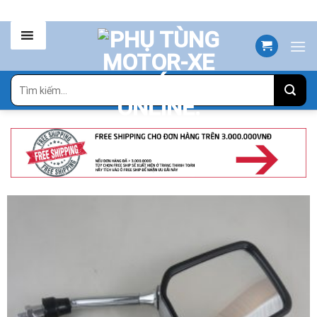
Skip
to
content
Tìm
kiếm: