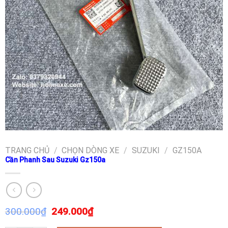
TRANG CHỦ
/
CHỌN DÒNG XE
/
SUZUKI
/
GZ150A
Cần Phanh Sau Suzuki Gz150a
300.000
₫
249.000
₫