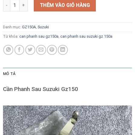
Cần Phanh Sau Suzuki Gz150a số lượng
THÊM VÀO GIỎ HÀNG
Danh mục:
GZ150A
,
Suzuki
Từ khóa:
can phanh sau gz150a
,
can phanh sau suzuki gz 150a
MÔ TẢ
Cần Phanh Sau Suzuki Gz150