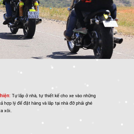
Anh Nguyễn Duy
hà, tự thiết kế cho xe vào những
hàng và lắp tại nhà đỡ phải ghé
Rebel 300, đi phư
cách Touring.