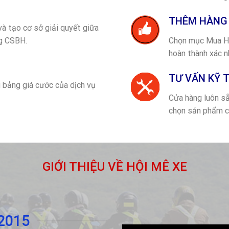
THÊM HÀNG 
à tạo cơ sở giải quyết giữa
ng CSBH.
Chọn mục Mua Hà
hoàn thành xác nh
TƯ VẤN KỸ 
bảng giá cước của dịch vụ
Cửa hàng luôn sẵ
chọn sản phẩm c
GIỚI THIỆU VỀ HỘI MÊ XE
2015