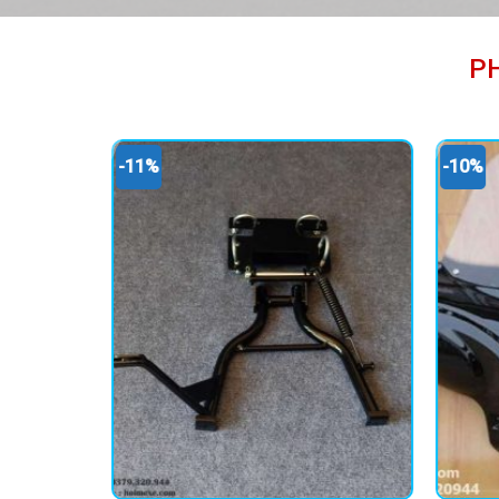
P
-11%
-10%