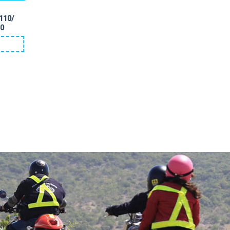
110/
50