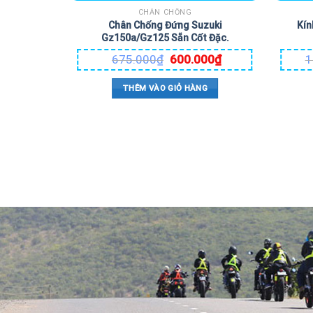
CHÂN CHỐNG
Chân Chống Đứng Suzuki
Kín
Gz150a/Gz125 Sẵn Cốt Đặc.
675.000
₫
600.000
₫
1
THÊM VÀO GIỎ HÀNG