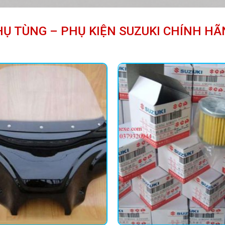
HỤ TÙNG – PHỤ KIỆN SUZUKI CHÍNH HÃ