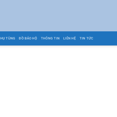
PHỤ TÙNG
ĐỒ BẢO HỘ
THÔNG TIN
LIÊN HỆ
TIN TỨC