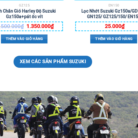
GZ125
EN150
h Chắn Gió Harley Độ Suzuki
Lọc Nhớt Suzuki Gz150a/GD
Gz150a+pát ốc vít
GN125/ GZ125/150/ EN1
.500.000
₫
1.350.000
₫
25.000
₫
THÊM VÀO GIỎ HÀNG
THÊM VÀO GIỎ HÀNG
XEM CÁC SẢN PHẨM SUZUKI