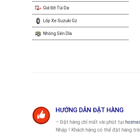
Giá Đỡ Túi Da
Lốp Xe Suzuki Gz
Nhông Sên Dĩa
Thùng Hông Xe Máy
Thùng Nhôm Touring
Thùng Sau Xe Máy
Túi Da Xe Máy
HƯỚNG DẪN ĐẶT HÀNG
– Đặt hàng chỉ mất vài phút tại
hoime
Nhập ! Khách hàng có thể đặt hàng tr