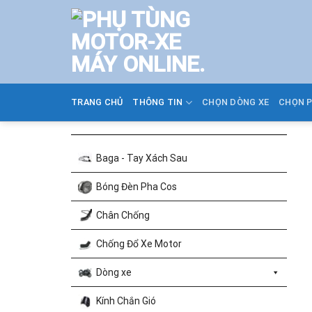
Skip
to
content
TRANG CHỦ
THÔNG TIN
CHỌN DÒNG XE
CHỌN 
Baga - Tay Xách Sau
Bóng Đèn Pha Cos
Chân Chống
Chống Đổ Xe Motor
Dòng xe
Kính Chắn Gió