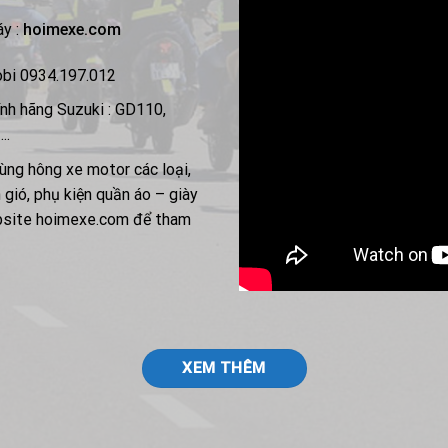
áy :
hoimexe.com
obi 0934.197.012
nh hãng Suzuki : GD110,
….
ùng hông xe motor các loại,
 gió, phụ kiện quần áo – giày
ebsite hoimexe.com để tham
XEM THÊM