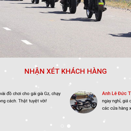
NHẬN XÉT KHÁCH HÀNG
Anh Lê Đức Thiện:
ái già Gz, chạy
Tự lắp ở n
yệt vời!
ngày nghỉ, giá cả hợp lý để đặt 
các cửa hàng xa xôi..