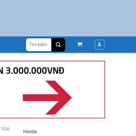
Tìm
kiếm:
150A
Honda