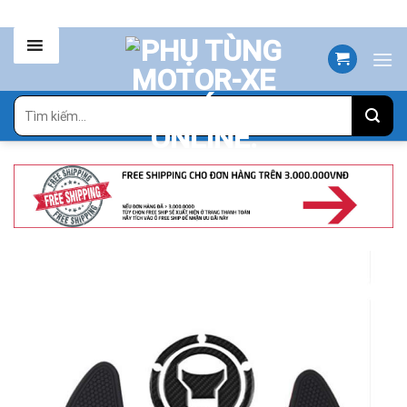
Skip
to
content
Tìm
kiếm: