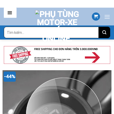
Skip
to
content
Tìm
kiếm:
-44%