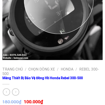
TRANG CHỦ
/
CHỌN DÒNG XE
/
HONDA
/
REBEL 300-
500
Màng Thiết Bị Bảo Vệ Đồng Hồ Honda Rebel 300-500
180.000
₫
100.000
₫