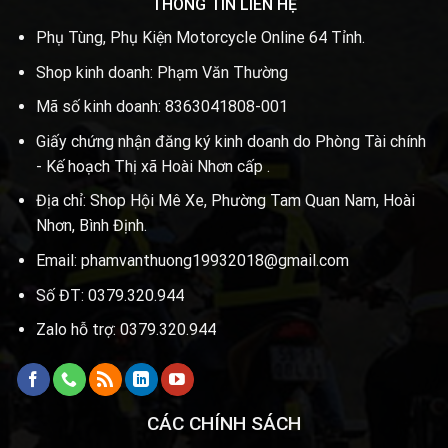
THÔNG TIN LIÊN HỆ
Phụ Tùng, Phụ Kiện Motorcycle Online 64 Tỉnh.
Shop kinh doanh: Phạm Văn Thường
Mã số kinh doanh: 8363041808-001
Giấy chứng nhận đăng ký kinh doanh do Phòng Tài chính
- Kế hoạch Thị xã Hoài Nhơn cấp .
Địa chỉ: Shop Hội Mê Xe, Phường Tam Quan Nam, Hoài
Nhơn, Bình Định.
Email: phamvanthuong19932018@gmail.com
Số ĐT: 0379.320.944
Zalo hỗ trợ: 0379.320.944
CÁC CHÍNH SÁCH