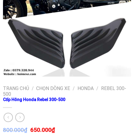
TRANG CHỦ
/
CHỌN DÒNG XE
/
HONDA
/
REBEL 300-
500
Cốp Hông Honda Rebel 300-500
800.000
₫
650.000
₫