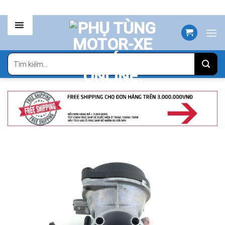
Skip
to
content
Tìm
kiếm: