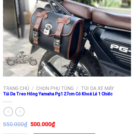
TRANG CHỦ
/
CHỌN PHỤ TÙNG
/
TÚI DA XE MÁY
Túi Da Treo Hông Yamaha Pg1 27cm Có Khoá Lẻ 1 Chiếc
550.000
₫
500.000
₫