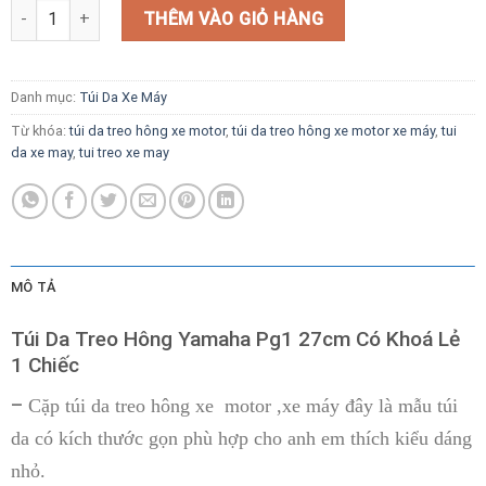
Túi Da Treo Hông Yamaha Pg1 27cm Có Khoá Lẻ 1 Chiếc số lượn
THÊM VÀO GIỎ HÀNG
Danh mục:
Túi Da Xe Máy
Từ khóa:
túi da treo hông xe motor
,
túi da treo hông xe motor xe máy
,
tui
da xe may
,
tui treo xe may
MÔ TẢ
Túi Da Treo Hông Yamaha Pg1 27cm Có Khoá Lẻ
1 Chiếc
–
Cặp túi da treo hông xe motor ,xe máy đây là mẫu túi
da có kích thước gọn phù hợp cho anh em thích kiểu dáng
nhỏ.