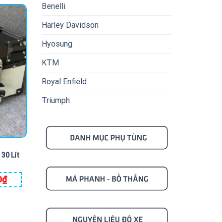
Benelli
Harley Davidson
Hyosung
KTM
Royal Enfield
Triumph
30 Lít
0
₫