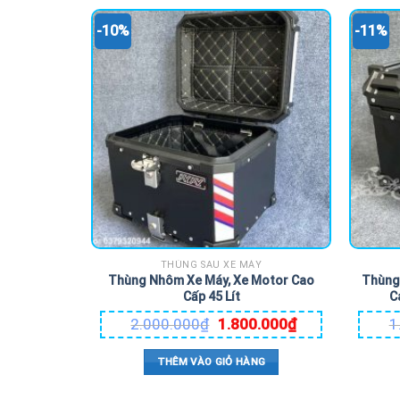
-10%
-11%
THÙNG SAU XE MÁY
Thùng Nhôm Xe Máy, Xe Motor Cao
Thùng 
Cấp 45 Lít
C
2.000.000
₫
1.800.000
₫
1
THÊM VÀO GIỎ HÀNG