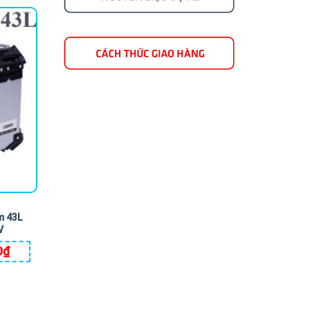
m 43L
V
0
₫