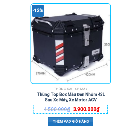
-13%
THÙNG SAU XE MÁY
Thùng Top Box Màu Đen Nhôm 43L
Sau Xe Máy, Xe Motor AGV
4.500.000
₫
3.900.000
₫
THÊM VÀO GIỎ HÀNG