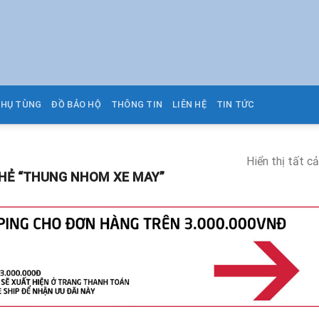
PHỤ TÙNG
ĐỒ BẢO HỘ
THÔNG TIN
LIÊN HỆ
TIN TỨC
Hiển thị tất c
HẺ “THUNG NHOM XE MAY”