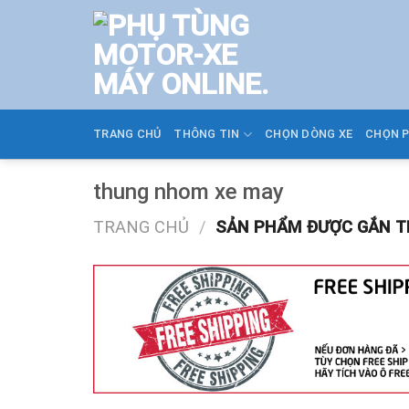
Skip
to
content
TRANG CHỦ
THÔNG TIN
CHỌN DÒNG XE
CHỌN 
thung nhom xe may
TRANG CHỦ
/
SẢN PHẨM ĐƯỢC GẮN T