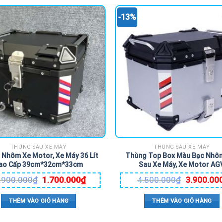
-13%
THÙNG SAU XE MÁY
THÙNG SAU XE MÁY
Nhôm Xe Motor, Xe Máy 36 Lít
Thùng Top Box Màu Bạc Nhô
ao Cấp 39cm*32cm*33cm
Sau Xe Máy, Xe Motor AG
.900.000
₫
1.700.000
₫
4.500.000
₫
3.900.00
THÊM VÀO GIỎ HÀNG
THÊM VÀO GIỎ HÀNG