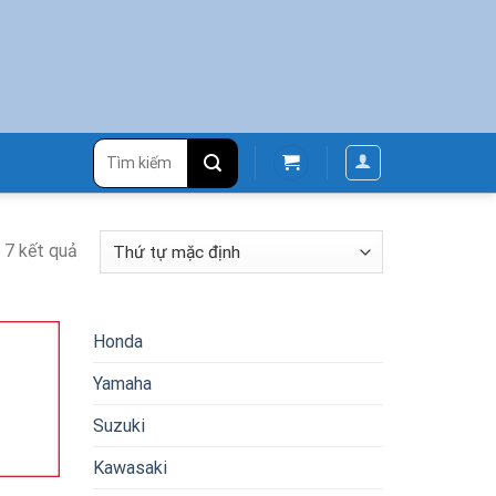
Tìm
kiếm:
ả 7 kết quả
Honda
Yamaha
Suzuki
Kawasaki