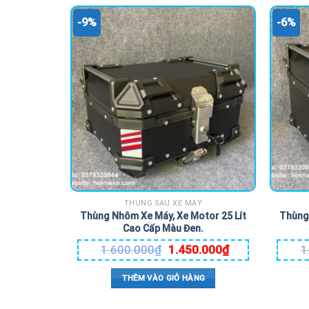
-9%
-6%
THÙNG SAU XE MÁY
Thùng Nhôm Xe Máy, Xe Motor 25 Lít
Thùng 
Cao Cấp Màu Đen.
1.600.000
₫
1.450.000
₫
1
THÊM VÀO GIỎ HÀNG