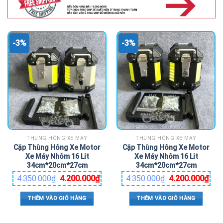
-3%
-3%
THÙNG HÔNG XE MÁY
THÙNG HÔNG XE MÁY
Cặp Thùng Hông Xe Motor
Cặp Thùng Hông Xe Motor
Xe Máy Nhôm 16 Lit
Xe Máy Nhôm 16 Lit
34cm*20cm*27cm
34cm*20cm*27cm
4.350.000
₫
4.200.000
₫
4.350.000
₫
4.200.000
₫
THÊM VÀO GIỎ HÀNG
THÊM VÀO GIỎ HÀNG