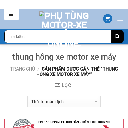
Skip
to
content
Tìm
kiếm:
thung hông xe motor xe máy
TRANG CHỦ
/
SẢN PHẨM ĐƯỢC GẮN THẺ “THUNG
HÔNG XE MOTOR XE MÁY”
LỌC