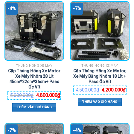
-4%
-7%
THÙNG HÔNG XE MÁY
THÙNG HÔNG XE MÁY
Cặp Thùng Hông Xe Motor
Cặp Thùng Hông Xe Motor,
Xe Máy Nhôm 28 Lit
Xe Máy Bằng Nhôm 18 Lít +
45cm*22cm*36cm+ Paas
Pass Ốc Vít
Ốc Vít
4.500.000
₫
4.200.000
₫
5.000.000
₫
4.800.000
₫
THÊM VÀO GIỎ HÀNG
THÊM VÀO GIỎ HÀNG
-7%
-4%