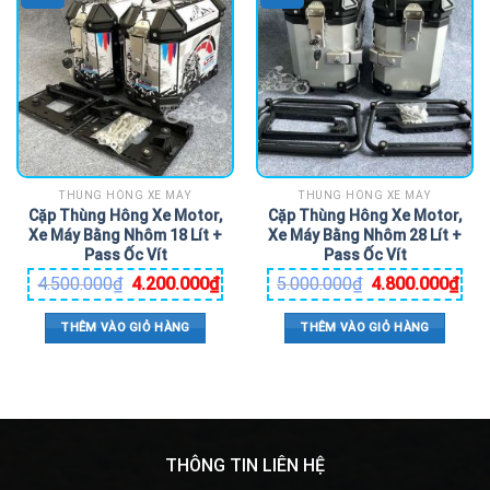
THÙNG HÔNG XE MÁY
THÙNG HÔNG XE MÁY
Cặp Thùng Hông Xe Motor,
Cặp Thùng Hông Xe Motor,
Xe Máy Bằng Nhôm 18 Lít +
Xe Máy Bằng Nhôm 28 Lít +
Pass Ốc Vít
Pass Ốc Vít
4.500.000
₫
4.200.000
₫
5.000.000
₫
4.800.000
₫
THÊM VÀO GIỎ HÀNG
THÊM VÀO GIỎ HÀNG
THÔNG TIN LIÊN HỆ