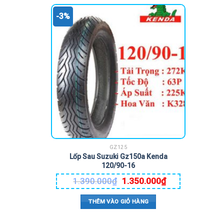
-3%
GZ125
Lốp Sau Suzuki Gz150a Kenda
120/90-16
1.390.000
₫
1.350.000
₫
THÊM VÀO GIỎ HÀNG