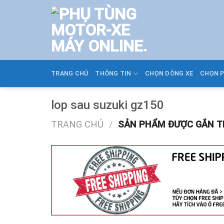
Skip
to
content
TRANG CHỦ
THÔNG TIN
CHỌN DÒNG XE
CHỌN 
lop sau suzuki gz150
TRANG CHỦ
/
SẢN PHẨM ĐƯỢC GẮN TH