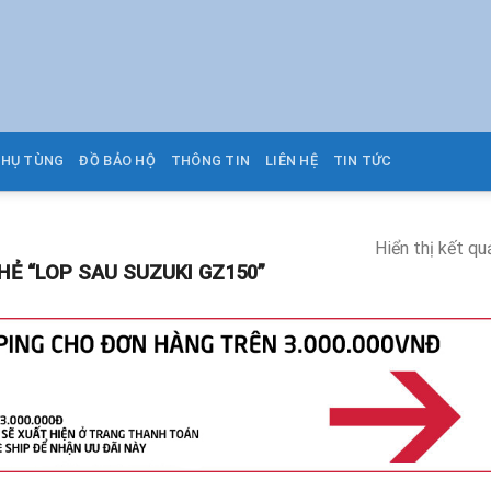
PHỤ TÙNG
ĐỒ BẢO HỘ
THÔNG TIN
LIÊN HỆ
TIN TỨC
Hiển thị kết qu
Ẻ “LOP SAU SUZUKI GZ150”