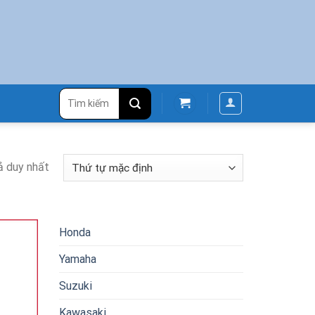
Tìm
kiếm:
ả duy nhất
Honda
Yamaha
Suzuki
Kawasaki