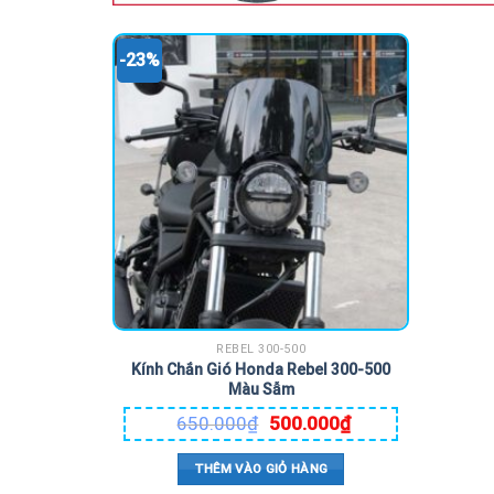
-23%
REBEL 300-500
Kính Chắn Gió Honda Rebel 300-500
Màu Sẫm
650.000
₫
500.000
₫
THÊM VÀO GIỎ HÀNG