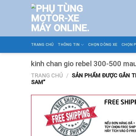
Skip
to
content
TRANG CHỦ
THÔNG TIN
CHỌN DÒNG XE
CHỌN 
kinh chan gio rebel 300-500 ma
TRANG CHỦ
/
SẢN PHẨM ĐƯỢC GẮN THẺ
SAM”