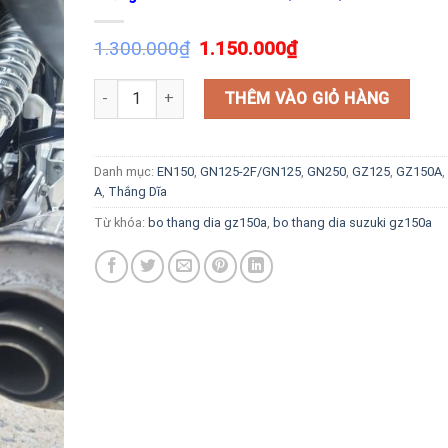
1.300.000
₫
1.150.000
₫
Thắng Dĩa Sau Suzuki Gz150a/ Gz125/ En150. số lượ
THÊM VÀO GIỎ HÀNG
Danh mục:
EN150
,
GN125-2F/GN125
,
GN250
,
GZ125
,
GZ150A
,
A
,
Thắng Dĩa
Từ khóa:
bo thang dia gz150a
,
bo thang dia suzuki gz150a