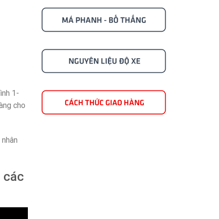
ình 1-
hàng cho
o nhân
 các