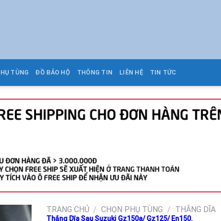
PHỤ TÙNG
ĐỒ BẢO HỘ
THÔNG TIN
LIÊN HỆ
TIN TỨC
TRANG CHỦ
/
CHỌN PHỤ TÙNG
/
THẮNG DĨA
Thắng Dĩa Sau Suzuki Gz150a/ Gz125/ En150.