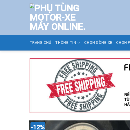
Skip
to
content
TRANG CHỦ
THÔNG TIN
CHỌN DÒNG XE
CHỌN 
-12%