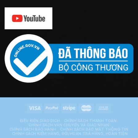
ĐIỀU KIỆN GIAO DỊCH
CHÍNH SÁCH THANH TOÁN
CHÍNH SÁCH VẬN CHUYỂN VÀ GIAO NHẬN
CHÍNH SÁCH BẢO HÀNH
CHÍNH SÁCH BẢO MẬT THÔNG TIN
CHÍNH SÁCH KIỂM HÀNG, ĐỔI/HOÀN TRẢ HÀNG, HOÀN TIỀN