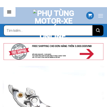
Skip
to
content
Tìm
kiếm: