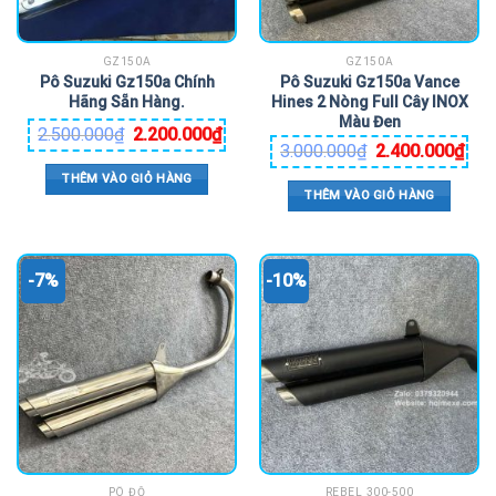
GZ150A
GZ150A
Pô Suzuki Gz150a Chính
Pô Suzuki Gz150a Vance
Hãng Sẵn Hàng.
Hines 2 Nòng Full Cây INOX
Màu Đen
2.500.000
₫
2.200.000
₫
3.000.000
₫
2.400.000
₫
THÊM VÀO GIỎ HÀNG
THÊM VÀO GIỎ HÀNG
-7%
-10%
PÔ ĐỘ
REBEL 300-500