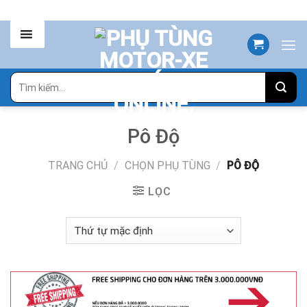
Skip
to
content
Tìm
kiếm:
Pô Độ
TRANG CHỦ
/
CHỌN PHỤ TÙNG
/
PÔ ĐỘ
LỌC