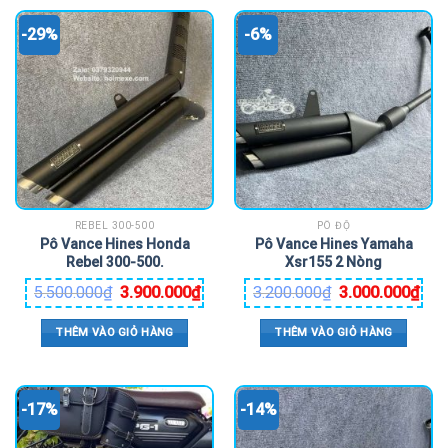
-29%
-6%
REBEL 300-500
PÔ ĐỘ
Pô Vance Hines Honda
Pô Vance Hines Yamaha
Rebel 300-500.
Xsr155 2 Nòng
5.500.000
₫
3.900.000
₫
3.200.000
₫
3.000.000
₫
THÊM VÀO GIỎ HÀNG
THÊM VÀO GIỎ HÀNG
-17%
-14%