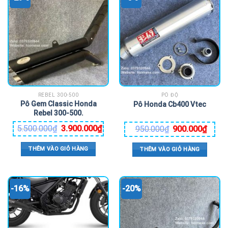
REBEL 300-500
PÔ ĐỘ
Pô Gem Classic Honda
Pô Honda Cb400 Vtec
Rebel 300-500.
5.500.000
₫
3.900.000
₫
950.000
₫
900.000
₫
THÊM VÀO GIỎ HÀNG
THÊM VÀO GIỎ HÀNG
-16%
-20%