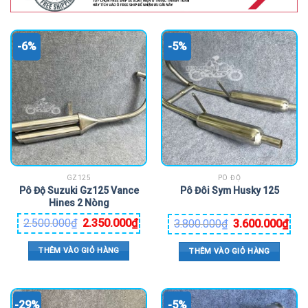
-6%
-5%
GZ125
PÔ ĐỘ
Pô Độ Suzuki Gz125 Vance
Pô Đôi Sym Husky 125
Hines 2 Nòng
2.500.000
₫
2.350.000
₫
3.800.000
₫
3.600.000
₫
THÊM VÀO GIỎ HÀNG
THÊM VÀO GIỎ HÀNG
-29%
-5%