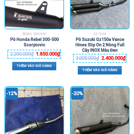
REBEL 300-500
GZ150A
Pô Honda Rebel 300-500
Pô Suzuki Gz150a Vance
Scorpiovic
Hines Slip On 2 Nòng Full
Cây INOX Màu Đen
2.200.000
₫
1.850.000
₫
3.000.000
₫
2.400.000
₫
THÊM VÀO GIỎ HÀNG
THÊM VÀO GIỎ HÀNG
-12%
-20%