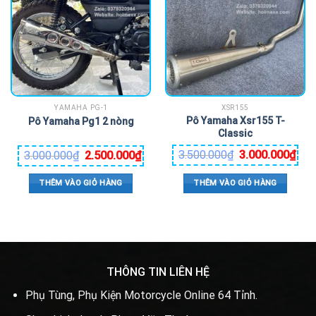
YAMAHA PG-1
XSR155
Pô Yamaha Xsr155 T-
Pô Yamaha Pg1 2 nòng
Classic
3.500.000
₫
3.000.000
₫
3.000.000
₫
2.500.000
₫
THÊM VÀO GIỎ HÀNG
THÊM VÀO GIỎ HÀNG
THÔNG TIN LIÊN HỆ
Phụ Tùng, Phụ Kiện Motorcycle Online 64 Tỉnh.