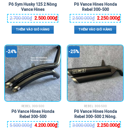
Pô Sym Husky 125 2 Nòng
Pô Vance Hines Honda
Vance Hines
Rebel 300-500
2.700.000
₫
2.500.000
₫
2.500.000
₫
2.250.000
₫
THÊM VÀO GIỎ HÀNG
THÊM VÀO GIỎ HÀNG
-24%
-25%
REBEL 300-500
REBEL 300-500
Pô Vance Hines Honda
Pô Vance Hines Honda
Rebel 300-500
Rebel 300-500 2 Nòng.
5.500.000
₫
4.200.000
₫
3.000.000
₫
2.250.000
₫