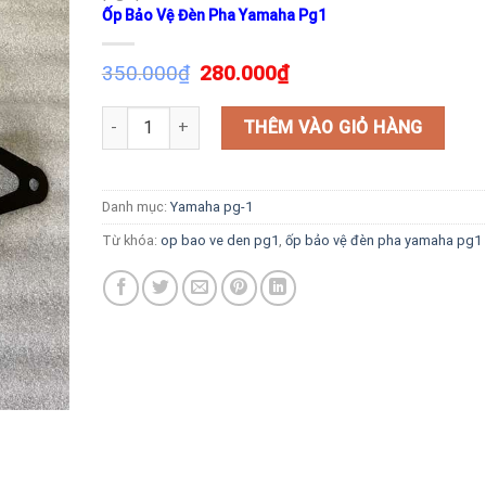
Ốp Bảo Vệ Đèn Pha Yamaha Pg1
350.000
₫
280.000
₫
Ốp Bảo Vệ Đèn Pha Yamaha Pg1 số lượng
THÊM VÀO GIỎ HÀNG
Danh mục:
Yamaha pg-1
Từ khóa:
op bao ve den pg1
,
ốp bảo vệ đèn pha yamaha pg1