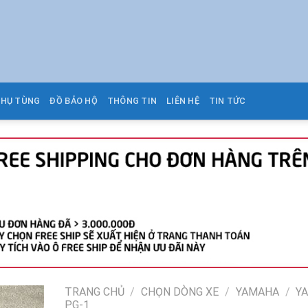
PHỤ TÙNG
ĐỒ BẢO HỘ
THÔNG TIN
LIÊN HỆ
TIN TỨC
TRANG CHỦ
/
CHỌN DÒNG XE
/
YAMAHA
/
Y
PG-1