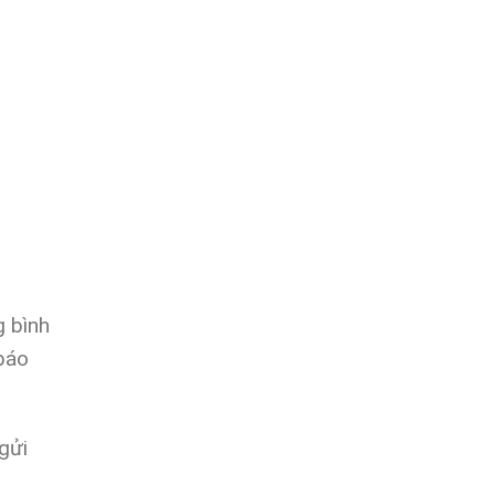
 bình
báo
gửi