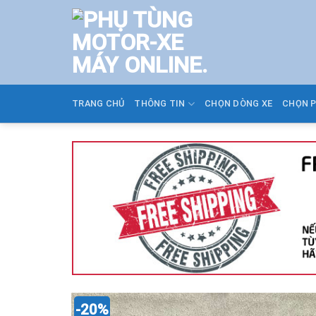
Skip
to
content
TRANG CHỦ
THÔNG TIN
CHỌN DÒNG XE
CHỌN 
-20%