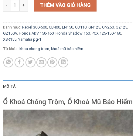
Ổ Khoá Chống Trộm, Ổ Khoá Mũ Bảo Hiểm số lượng
THÊM VÀO GIỎ HÀNG
Danh mục:
Rebel 300-500
,
CB400
,
EN150
,
GD110
,
GN125
,
GN250
,
GZ125
,
GZ150A
,
Honda ADV 150-160
,
Honda Shadow 150
,
PCX 125-150-160
,
XSR155
,
Yamaha pg-1
Từ khóa:
khoa chong trom
,
khoá mũ bảo hiểm
MÔ TẢ
Ổ Khoá Chống Trộm, Ổ Khoá Mũ Bảo Hiểm