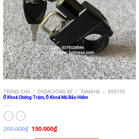
TRANG CHỦ
/
CHỌN DÒNG XE
/
YAMAHA
/
XSR155
Ổ Khoá Chống Trộm, Ổ Khoá Mũ Bảo Hiểm
200.000
₫
150.000
₫