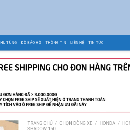
PHỤ TÙNG
ĐỒ BẢO HỘ
THÔNG TIN
LIÊN HỆ
TIN TỨC
TRANG CHỦ
/
CHỌN DÒNG XE
/
HONDA
/
HO
SHADOW 150