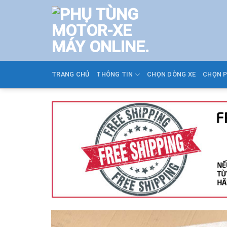
Skip
to
content
TRANG CHỦ
THÔNG TIN
CHỌN DÒNG XE
CHỌN 