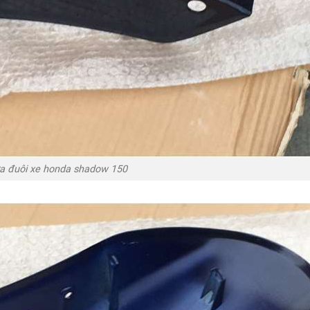
a đuôi xe honda shadow 150