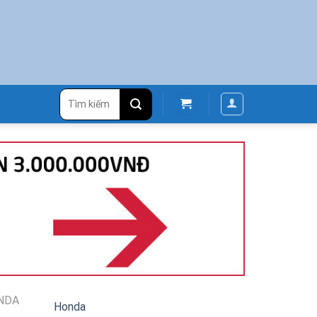
Tìm
kiếm:
NDA
Honda