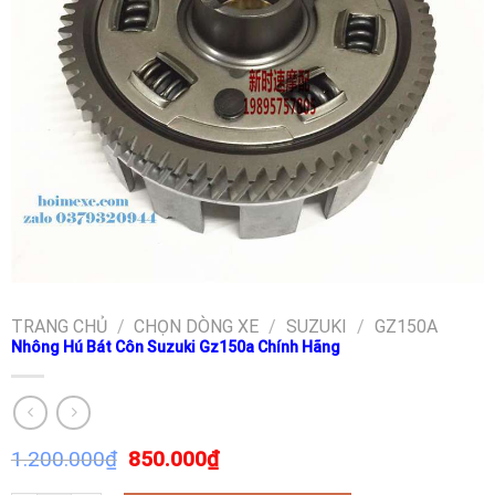
TRANG CHỦ
/
CHỌN DÒNG XE
/
SUZUKI
/
GZ150A
Nhông Hú Bát Côn Suzuki Gz150a Chính Hãng
1.200.000
₫
850.000
₫