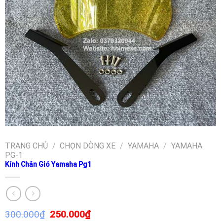
TRANG CHỦ
/
CHỌN DÒNG XE
/
YAMAHA
/
YAMAHA
PG-1
Kính Chắn Gió Yamaha Pg1
300.000
₫
250.000
₫