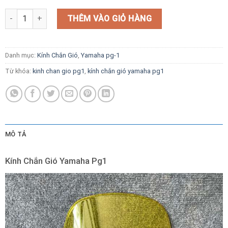
Kính Chắn Gió Yamaha Pg1 số lượng
THÊM VÀO GIỎ HÀNG
Danh mục:
Kính Chắn Gió
,
Yamaha pg-1
Từ khóa:
kinh chan gio pg1
,
kính chắn gió yamaha pg1
MÔ TẢ
Kính Chắn Gió Yamaha Pg1