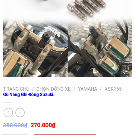
TRANG CHỦ
/
CHỌN DÒNG XE
/
YAMAHA
/
XSR155
Gù Nâng Ghi Đông Suzuki.
350.000
₫
270.000
₫