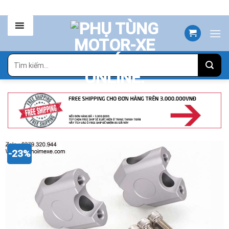
Skip
to
content
Tìm
kiếm:
-23%