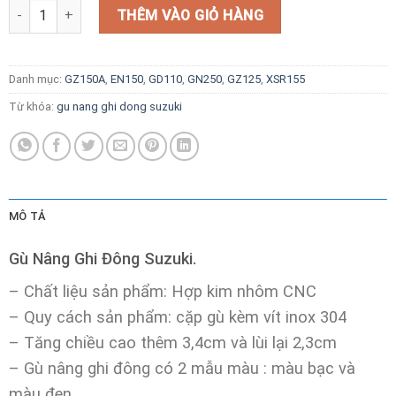
Gù Nâng Ghi Đông Suzuki. số lượng
THÊM VÀO GIỎ HÀNG
Danh mục:
GZ150A
,
EN150
,
GD110
,
GN250
,
GZ125
,
XSR155
Từ khóa:
gu nang ghi dong suzuki
MÔ TẢ
Gù Nâng Ghi Đông Suzuki.
– Chất liệu sản phẩm: Hợp kim nhôm CNC
– Quy cách sản phẩm: cặp gù kèm vít inox 304
– Tăng chiều cao thêm 3,4cm và lùi lại 2,3cm
– Gù nâng ghi đông có 2 mẫu màu : màu bạc và
màu đen.