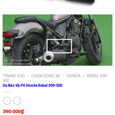
TRANG CHỦ
/
CHỌN DÒNG XE
/
HONDA
/
REBEL 300-
500
Gù Bảo Vệ Pô Honda Rebel 300-500
390.000
₫