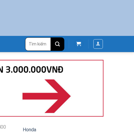
Tìm
kiếm:
400
Honda