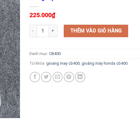
225.000
₫
Gioăng Máy Honda Cb400 92-98 số lượng
THÊM VÀO GIỎ HÀNG
Danh mục:
CB400
Từ khóa:
gioang may cb400
,
gioăng máy honda cb400