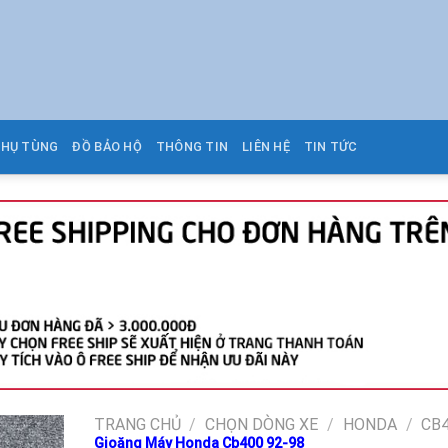
PHỤ TÙNG
ĐỒ BẢO HỘ
THÔNG TIN
LIÊN HỆ
TIN TỨC
TRANG CHỦ
/
CHỌN DÒNG XE
/
HONDA
/
CB
Gioăng Máy Honda Cb400 92-98