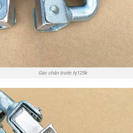
ân trước hj125k