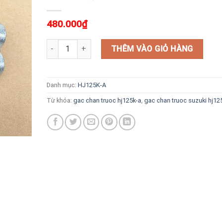
480.000
₫
Gác Chân Trước HJ125K-A số lượng
THÊM VÀO GIỎ HÀNG
Danh mục:
HJ125K-A
Từ khóa:
gac chan truoc hj125k-a
,
gac chan truoc suzuki hj12