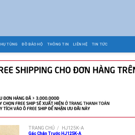
PHỤ TÙNG
ĐỒ BẢO HỘ
THÔNG TIN
LIÊN HỆ
TIN TỨC
TRANG CHỦ
/
HJ125K-A
Gác Chân Trước HJ125K-A