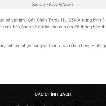
n trước hj125k-a
của sản phẩm : Gác Chân Trước HJ125K-A trung bình 9
anh em, bên Shop sẽ gọi lại cho anh em để thông báo th
ốc, anh em nhận hàng và thanh toán (tiền hàng + phí g
CÁC CHÍNH SÁCH
.