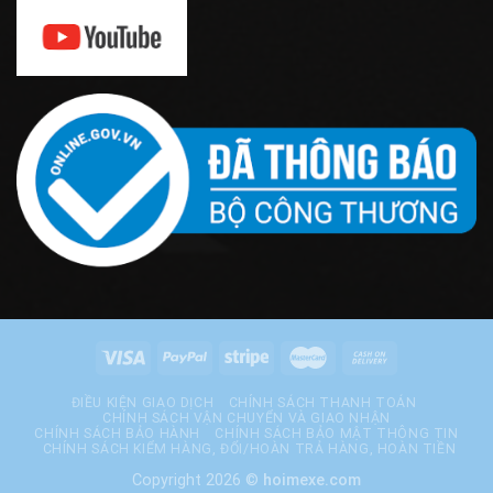
ĐIỀU KIỆN GIAO DỊCH
CHÍNH SÁCH THANH TOÁN
CHÍNH SÁCH VẬN CHUYỂN VÀ GIAO NHẬN
CHÍNH SÁCH BẢO HÀNH
CHÍNH SÁCH BẢO MẬT THÔNG TIN
CHÍNH SÁCH KIỂM HÀNG, ĐỔI/HOÀN TRẢ HÀNG, HOÀN TIỀN
Copyright 2026 ©
hoimexe.com