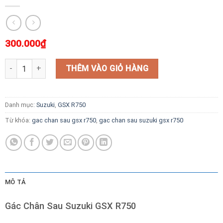
300.000
₫
Gác Chân Sau Suzuki GSX R750 số lượng
THÊM VÀO GIỎ HÀNG
Danh mục:
Suzuki
,
GSX R750
Từ khóa:
gac chan sau gsx r750
,
gac chan sau suzuki gsx r750
MÔ TẢ
Gác Chân Sau Suzuki GSX R750