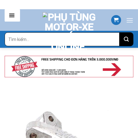
Skip
to
content
Tìm
kiếm: