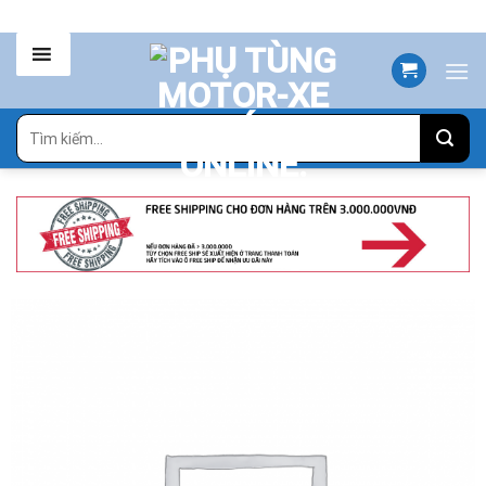
Skip
to
content
Tìm
kiếm: