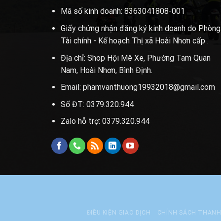
Mã số kinh doanh: 8363041808-001
Giấy chứng nhận đăng ký kinh doanh do Phòng
Tài chính - Kế hoạch Thị xã Hoài Nhơn cấp .
Địa chỉ: Shop Hội Mê Xe, Phường Tam Quan
Nam, Hoài Nhơn, Bình Định.
Email: phamvanthuong19932018@gmail.com
Số ĐT: 0379.320.944
Zalo hỗ trợ: 0379.320.944
ĐIỀU KIỆN GIAO DỊCH
CHÍNH SÁCH THAN