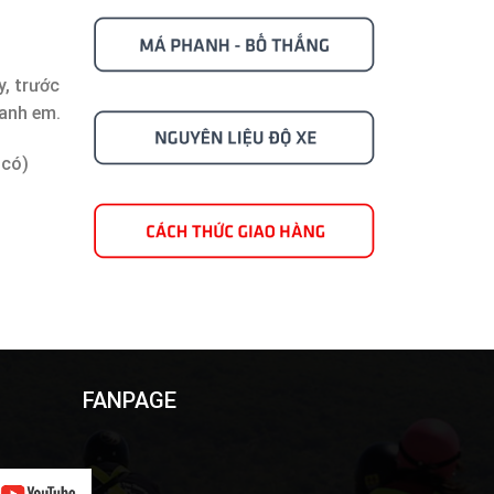
y, trước
 anh em.
 có)
FANPAGE