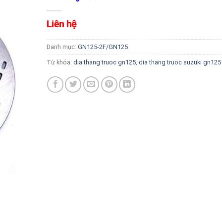
Liên hệ
Danh mục:
GN125-2F/GN125
Từ khóa:
dia thang truoc gn125
,
dia thang truoc suzuki gn125