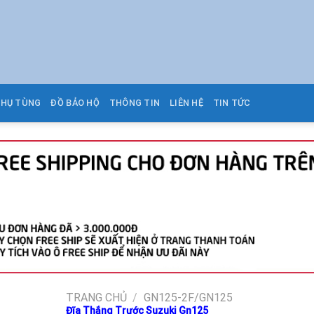
PHỤ TÙNG
ĐỒ BẢO HỘ
THÔNG TIN
LIÊN HỆ
TIN TỨC
TRANG CHỦ
/
GN125-2F/GN125
Đĩa Thắng Trước Suzuki Gn125