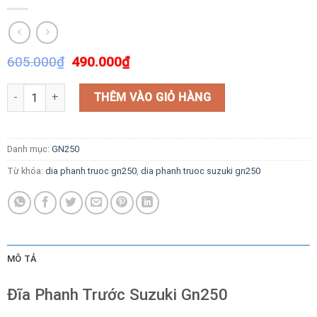
605.000
₫
490.000
₫
Đĩa Phanh Trước Suzuki Gn250 số lượng
THÊM VÀO GIỎ HÀNG
Danh mục:
GN250
Từ khóa:
dia phanh truoc gn250
,
dia phanh truoc suzuki gn250
MÔ TẢ
Đĩa Phanh Trước Suzuki Gn250