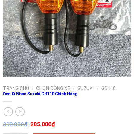
TRANG CHỦ
/
CHỌN DÒNG XE
/
SUZUKI
/
GD110
Đèn Xi Nhan Suzuki Gd110 Chính Hãng
300.000
₫
285.000
₫