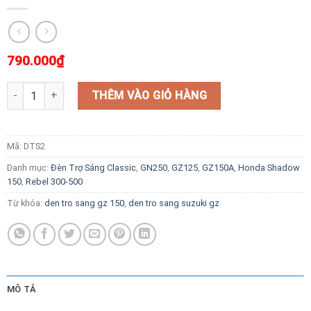
790.000
₫
Đèn Trợ Sáng Suzuki Gz150a 1led số lượng
THÊM VÀO GIỎ HÀNG
Mã:
DTS2
Danh mục:
Đèn Trợ Sáng Classic
,
GN250
,
GZ125
,
GZ150A
,
Honda Shadow
150
,
Rebel 300-500
Từ khóa:
den tro sang gz 150
,
den tro sang suzuki gz
MÔ TẢ