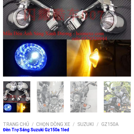
TRANG CHỦ
/
CHỌN DÒNG XE
/
SUZUKI
/
GZ150A
Đèn Trợ Sáng Suzuki Gz150a 1led