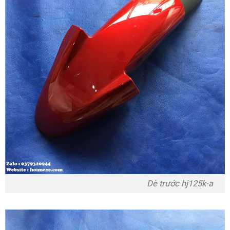
Dè trước hj125k-a