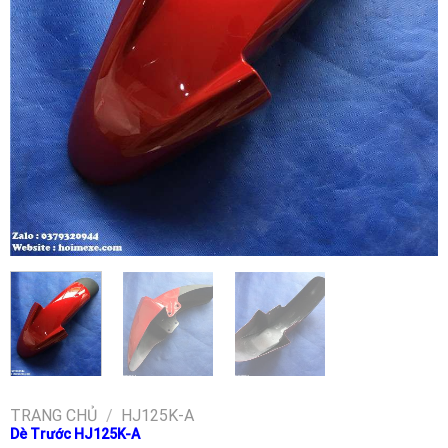
TRANG CHỦ
/
HJ125K-A
Dè Trước HJ125K-A