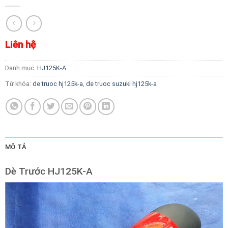
Liên hệ
Danh mục:
HJ125K-A
Từ khóa:
de truoc hj125k-a
,
de truoc suzuki hj125k-a
MÔ TẢ
Dè Trước HJ125K-A