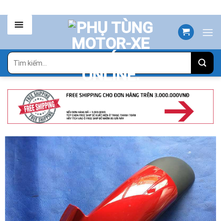
Skip
to
content
Tìm
kiếm: