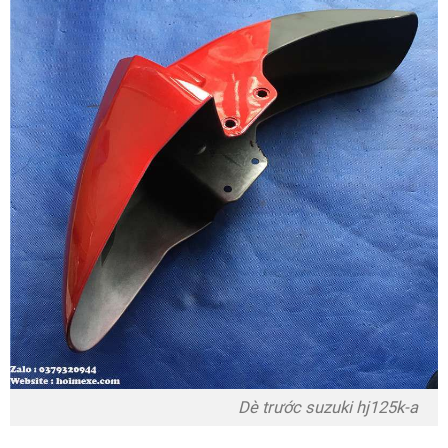
Dè trước suzuki hj125k-a