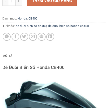
THÊM VÀO GIỎ HÀNG
Danh mục:
Honda
,
CB400
Từ khóa:
de duoi bien so cb400
,
de duoi bien so honda cb400
MÔ TẢ
Dè Đuôi Biển Số Honda CB400