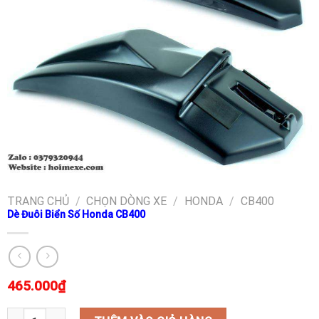
TRANG CHỦ
/
CHỌN DÒNG XE
/
HONDA
/
CB400
Dè Đuôi Biển Số Honda CB400
465.000
₫
Dè Đuôi Biển Số Honda CB400 số lượng