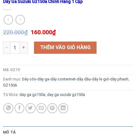
Dây Ga Suzuki Gz150a Chính Hãng 1 Cặp
220.000
₫
160.000
₫
Dây Ga Suzuki Gz150a Chính Hãng 1 Cặp số lượng
THÊM VÀO GIỎ HÀNG
Mã:
GZ19
Danh mục:
Dây côn-dây ga-dây contermet-dây dầu-dây le gió-dây phanh
,
GZ150A
Từ khóa:
day ga gz150a
,
day ga suzuki gz150a
MÔ TẢ