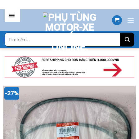
Skip
to
content
Tìm
kiếm:
-27%