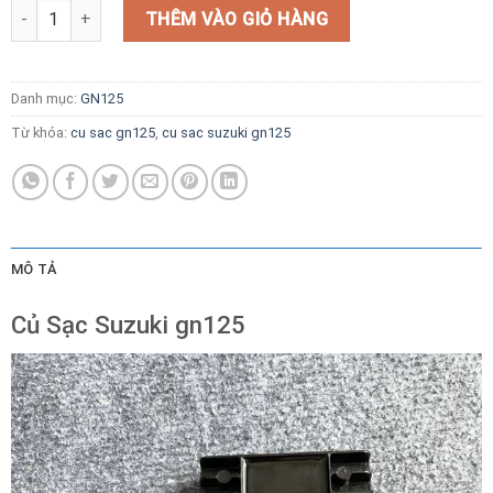
Củ Sạc Suzuki gn125 số lượng
THÊM VÀO GIỎ HÀNG
Danh mục:
GN125
Từ khóa:
cu sac gn125
,
cu sac suzuki gn125
MÔ TẢ
Củ Sạc Suzuki gn125