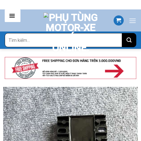
Skip
to
content
Tìm
kiếm: