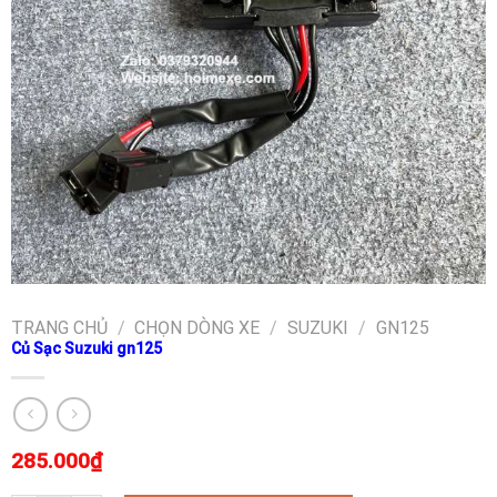
TRANG CHỦ
/
CHỌN DÒNG XE
/
SUZUKI
/
GN125
Củ Sạc Suzuki gn125
285.000
₫