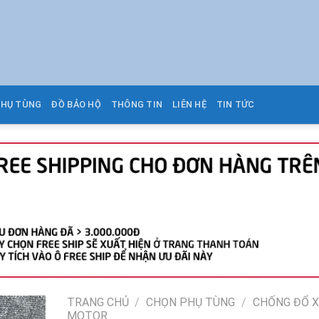
PHỤ TÙNG
ĐỒ BẢO HỘ
THÔNG TIN
LIÊN HỆ
TIN TỨC
TRANG CHỦ
/
CHỌN PHỤ TÙNG
/
CHỐNG ĐỔ X
MOTOR