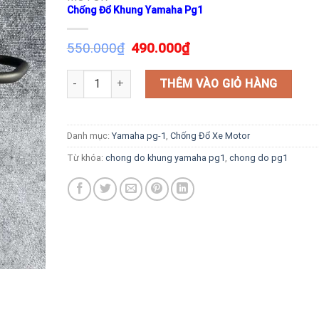
Chống Đổ Khung Yamaha Pg1
550.000
₫
490.000
₫
Chống Đổ Khung Yamaha Pg1 số lượng
THÊM VÀO GIỎ HÀNG
Danh mục:
Yamaha pg-1
,
Chống Đổ Xe Motor
Từ khóa:
chong do khung yamaha pg1
,
chong do pg1