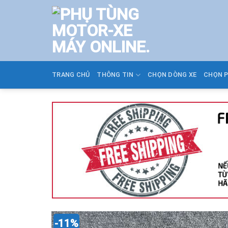
Skip
to
content
TRANG CHỦ
THÔNG TIN
CHỌN DÒNG XE
CHỌN 
-11%