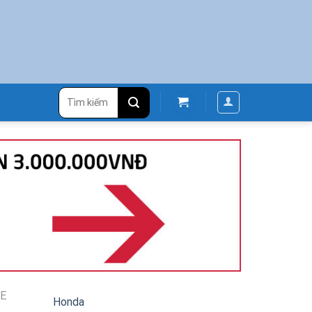
Tìm
kiếm:
E
Honda