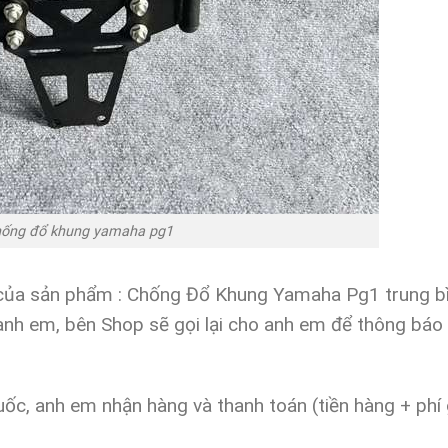
ống đổ khung yamaha pg1
i của sản phẩm : Chống Đổ Khung Yamaha Pg1 trung bì
 anh em,
bên Shop sẽ gọi lại cho anh em để thông báo 
ốc, anh em nhận hàng và thanh toán (tiền hàng + phí 