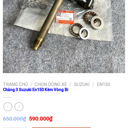
TRANG CHỦ
/
CHỌN DÒNG XE
/
SUZUKI
/
EN150
Chảng 3 Suzuki En150 Kèm Vòng Bi
650.000
₫
590.000
₫