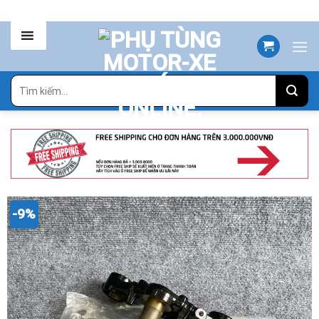
Skip
to
content
Tìm
kiếm:
-9%