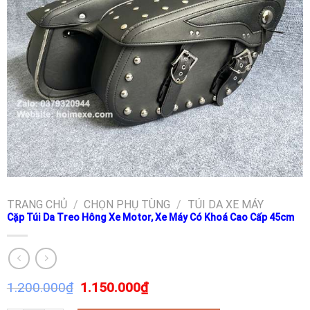
TRANG CHỦ
/
CHỌN PHỤ TÙNG
/
TÚI DA XE MÁY
Cặp Túi Da Treo Hông Xe Motor, Xe Máy Có Khoá Cao Cấp 45cm
1.200.000
₫
1.150.000
₫