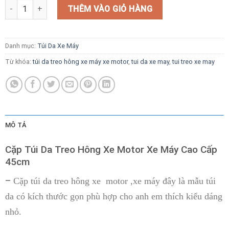
Cặp Túi Da Treo Hông Xe Motor, Xe Máy Có Khoá Cao Cấp 45cm 
THÊM VÀO GIỎ HÀNG
Danh mục:
Túi Da Xe Máy
Từ khóa:
túi da treo hông xe máy xe motor
,
tui da xe may
,
tui treo xe may
MÔ TẢ
Cặp Túi Da Treo Hông Xe Motor Xe Máy Cao Cấp
45cm
–
Cặp túi da treo hông xe motor ,xe máy đây là mẫu túi
da có kích thước gọn phù hợp cho anh em thích kiểu dáng
nhỏ.