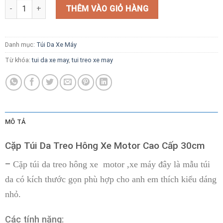
Cặp Túi Da Treo Hông Xe Motor Cao Cấp 30cm số lượng
THÊM VÀO GIỎ HÀNG
Danh mục:
Túi Da Xe Máy
Từ khóa:
tui da xe may
,
tui treo xe may
MÔ TẢ
Cặp Túi Da Treo Hông Xe Motor Cao Cấp 30cm
–
Cặp túi da treo hông xe motor ,xe máy đây là mẫu túi
da có kích thước gọn phù hợp cho anh em thích kiểu dáng
nhỏ.
Các tính năng: