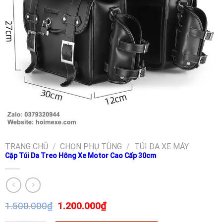
TRANG CHỦ
/
CHỌN PHỤ TÙNG
/
TÚI DA XE MÁY
Cặp Túi Da Treo Hông Xe Motor Cao Cấp 30cm
1.500.000
₫
1.200.000
₫