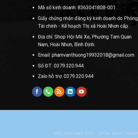
Mã số kinh doanh: 8363041808-001
Giấy chứng nhận đăng ký kinh doanh do Phòng
Tài chính - Kế hoạch Thị xã Hoài Nhơn cấp .
Địa chỉ: Shop Hội Mê Xe, Phường Tam Quan
Nam, Hoài Nhơn, Bình Định.
Email: phamvanthuong19932018@gmail.com
Số ĐT: 0379.320.944
Zalo hỗ trợ: 0379.320.944
ĐIỀU KIỆN GIAO DỊCH
CHÍNH SÁCH THAN