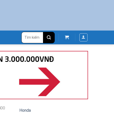
Tìm
kiếm:
400
Honda