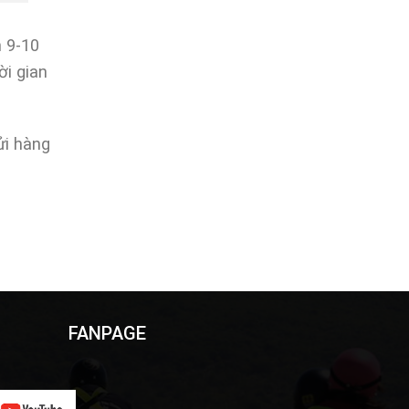
 9-10
ời gian
ửi hàng
FANPAGE