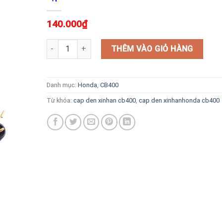
140.000
₫
Cặp Đèn Xinhan Honda CB400 số lượng
THÊM VÀO GIỎ HÀNG
Danh mục:
Honda
,
CB400
Từ khóa:
cap den xinhan cb400
,
cap den xinhanhonda cb400