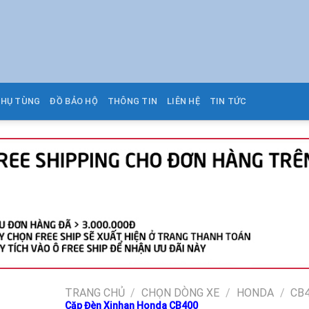
PHỤ TÙNG
ĐỒ BẢO HỘ
THÔNG TIN
LIÊN HỆ
TIN TỨC
TRANG CHỦ
/
CHỌN DÒNG XE
/
HONDA
/
CB
Cặp Đèn Xinhan Honda CB400