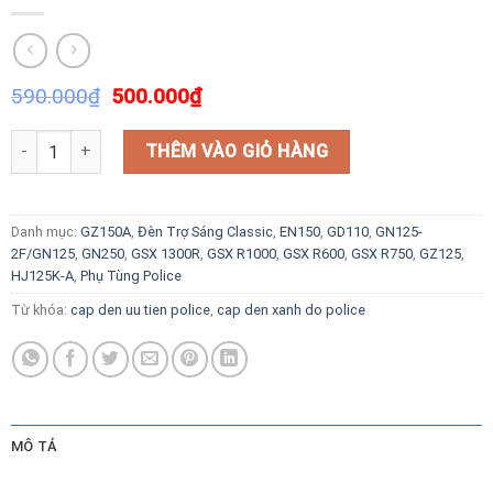
590.000
₫
500.000
₫
Cặp Đèn Xanh Đỏ Police, Đèn Ưu Tiên số lượng
THÊM VÀO GIỎ HÀNG
Danh mục:
GZ150A
,
Đèn Trợ Sáng Classic
,
EN150
,
GD110
,
GN125-
2F/GN125
,
GN250
,
GSX 1300R
,
GSX R1000
,
GSX R600
,
GSX R750
,
GZ125
,
HJ125K-A
,
Phụ Tùng Police
Từ khóa:
cap den uu tien police
,
cap den xanh do police
MÔ TẢ