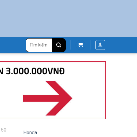
Tìm
kiếm:
150
Honda