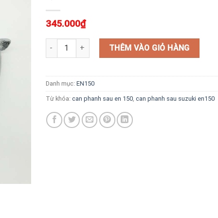
345.000
₫
Cần Phanh Sau Suzuki En150 số lượng
THÊM VÀO GIỎ HÀNG
Danh mục:
EN150
Từ khóa:
can phanh sau en 150
,
can phanh sau suzuki en150