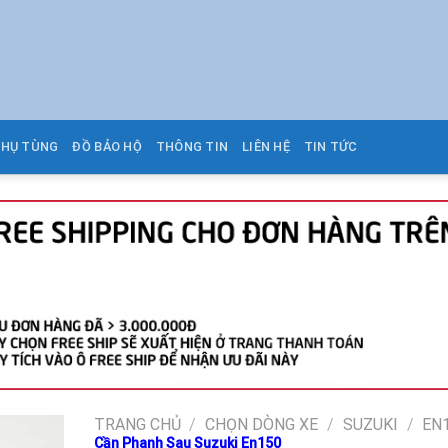
PHỤ TÙNG
ĐỒ BẢO HỘ
THÔNG TIN
LIÊN HỆ
TIN TỨC
TRANG CHỦ
/
CHỌN DÒNG XE
/
SUZUKI
/
EN
Cần Phanh Sau Suzuki En150