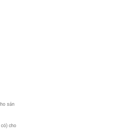
cho sản
 có) cho