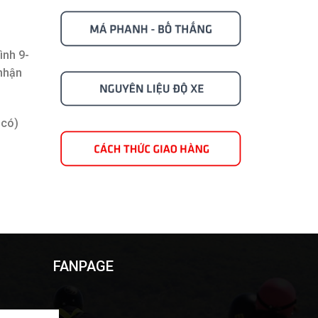
ình 9-
 nhận
 có)
FANPAGE