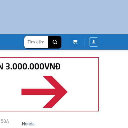
Tìm
kiếm:
150A
Honda