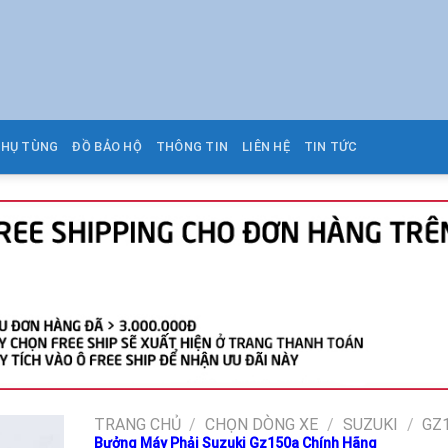
PHỤ TÙNG
ĐỒ BẢO HỘ
THÔNG TIN
LIÊN HỆ
TIN TỨC
TRANG CHỦ
/
CHỌN DÒNG XE
/
SUZUKI
/
GZ
Bưởng Máy Phải Suzuki Gz150a Chính Hãng