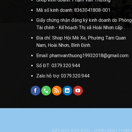
Mã số kinh doanh: 8363041808-001
Giấy chứng nhận đăng ký kinh doanh do Phòng
Tài chính - Kế hoạch Thị xã Hoài Nhơn cấp .
Địa chỉ: Shop Hội Mê Xe, Phường Tam Quan
Nam, Hoài Nhơn, Bình Định.
Email: phamvanthuong19932018@gmail.com
Số ĐT: 0379.320.944
Zalo hỗ trợ: 0379.320.944
ĐIỀU KIỆN GIAO DỊCH
CHÍNH SÁCH THAN