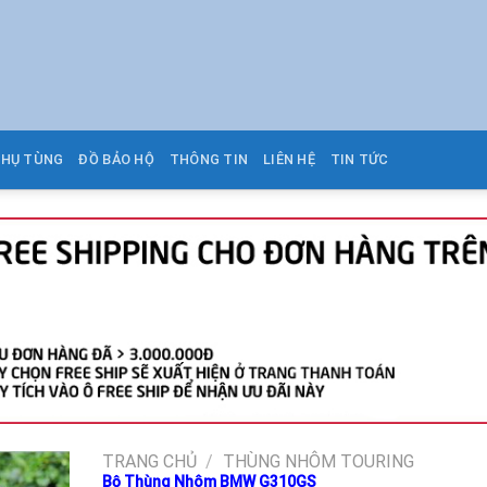
PHỤ TÙNG
ĐỒ BẢO HỘ
THÔNG TIN
LIÊN HỆ
TIN TỨC
TRANG CHỦ
/
THÙNG NHÔM TOURING
Bộ Thùng Nhôm BMW G310GS