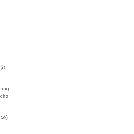
đặt
đóng
 cho
 có)