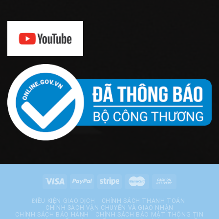
ĐIỀU KIỆN GIAO DỊCH
CHÍNH SÁCH THANH TOÁN
CHÍNH SÁCH VẬN CHUYỂN VÀ GIAO NHẬN
CHÍNH SÁCH BẢO HÀNH
CHÍNH SÁCH BẢO MẬT THÔNG TIN