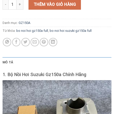
Bộ Nồi Hơi Suzuki Gz150a Chính Hãng số lượng
THÊM VÀO GIỎ HÀNG
Danh mục:
GZ150A
Từ khóa:
bo noi hoi gz150a full
,
bo noi hoi suzuki gz150a full
MÔ TẢ
1. Bộ Nồi Hơi Suzuki Gz150a Chính Hãng