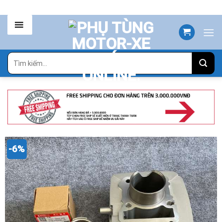
Skip
to
content
Tìm
kiếm:
-6%