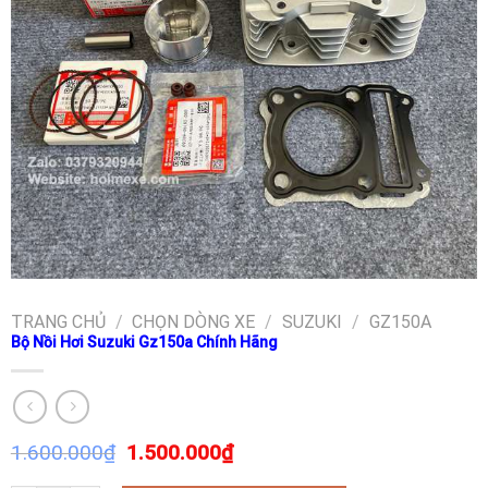
TRANG CHỦ
/
CHỌN DÒNG XE
/
SUZUKI
/
GZ150A
Bộ Nồi Hơi Suzuki Gz150a Chính Hãng
1.600.000
₫
1.500.000
₫