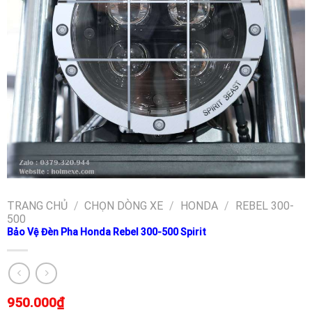
TRANG CHỦ
/
CHỌN DÒNG XE
/
HONDA
/
REBEL 300-
500
Bảo Vệ Đèn Pha Honda Rebel 300-500 Spirit
950.000
₫