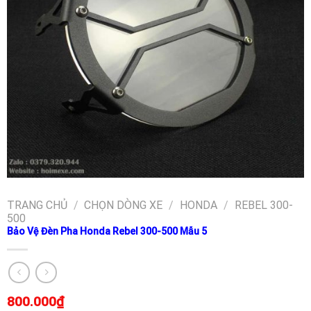
TRANG CHỦ
/
CHỌN DÒNG XE
/
HONDA
/
REBEL 300-
500
Bảo Vệ Đèn Pha Honda Rebel 300-500 Mẫu 5
800.000
₫