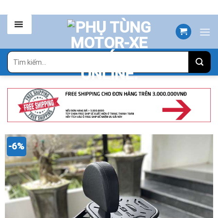
Skip
to
content
Tìm
kiếm:
-6%