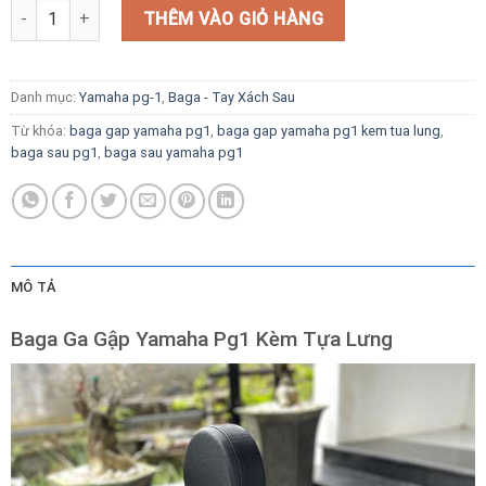
Baga Ga Gập Yamaha Pg1 Kèm Tựa Lưng số lượng
THÊM VÀO GIỎ HÀNG
Danh mục:
Yamaha pg-1
,
Baga - Tay Xách Sau
Từ khóa:
baga gap yamaha pg1
,
baga gap yamaha pg1 kem tua lung
,
baga sau pg1
,
baga sau yamaha pg1
MÔ TẢ
Baga Ga Gập Yamaha Pg1 Kèm Tựa Lưng