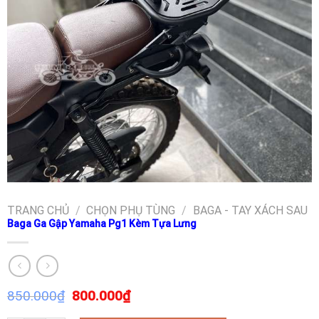
TRANG CHỦ
/
CHỌN PHỤ TÙNG
/
BAGA - TAY XÁCH SAU
Baga Ga Gập Yamaha Pg1 Kèm Tựa Lưng
850.000
₫
800.000
₫