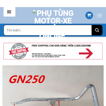
Skip
to
content
Tìm
kiếm: