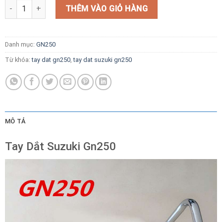
Tay Dắt Suzuki Gn250 số lượng
THÊM VÀO GIỎ HÀNG
Danh mục:
GN250
Từ khóa:
tay dat gn250
,
tay dat suzuki gn250
MÔ TẢ
Tay Dắt Suzuki Gn250